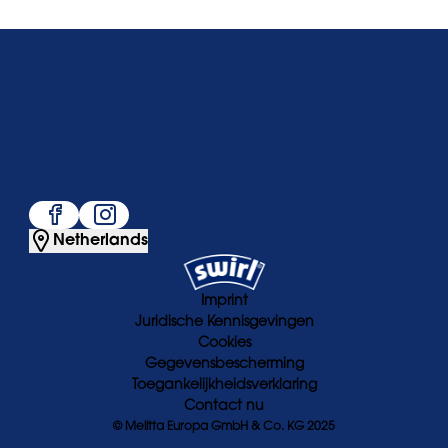
Over ons
Dienst
Populair
Volg ons
Netherlands
Imprint
Juridische Kennisgevingen
Cookies
Gegevensbescherming
Toegankelijkheidsverklaring
Contact nu
© Melitta Europa GmbH & Co. KG 2025