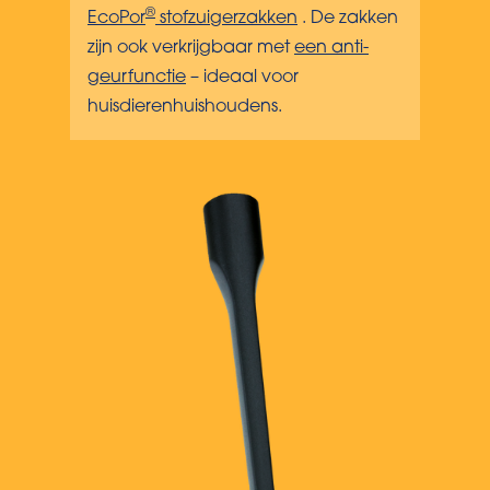
®
EcoPor
stofzuigerzakken
. De zakken
zijn ook verkrijgbaar met
een anti-
geurfunctie
– ideaal voor
huisdierenhuishoudens.