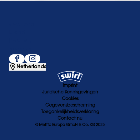
Over ons
Dienst
Populair
Volg ons
Netherlands
Imprint
Juridische Kennisgevingen
Cookies
Gegevensbescherming
Toegankelijkheidsverklaring
Contact nu
© Melitta Europa GmbH & Co. KG 2025