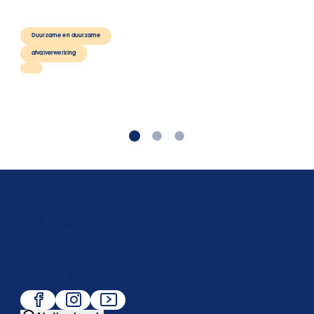
Duurzame en duurzame
afvalverwerking
Über uns
Service
Beliebt
Folge uns