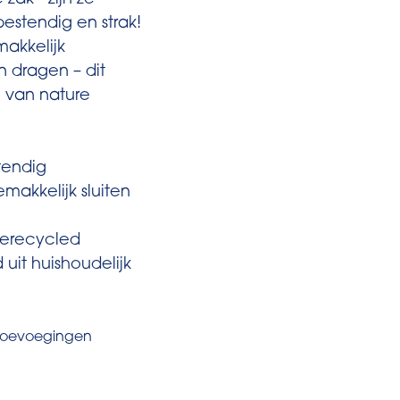
zak - zijn ze
stendig en strak!
makkelijk
 dragen – dit
 van nature
tendig
makkelijk sluiten
erecycled
uit huishoudelijk
n toevoegingen