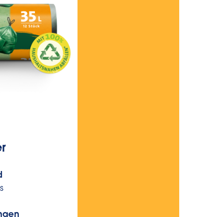
er
60 liter
d
Inhoud
s
8 Bags
ngen
Zakafmetingen