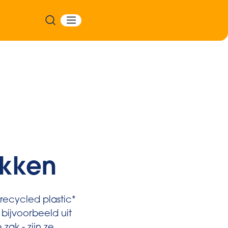
akken
ecycled plastic*
- bijvoorbeeld uit