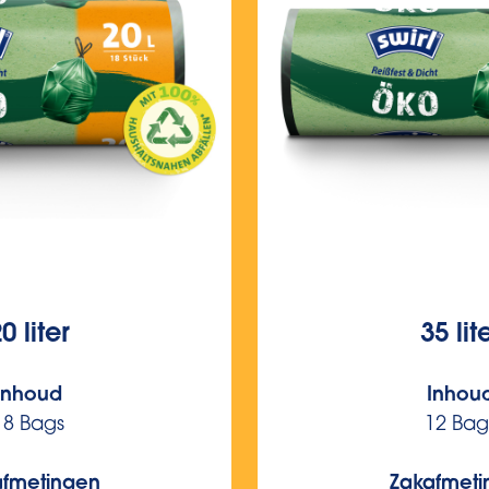
0 liter
35 lit
Inhoud
Inhou
18 Bags
12 Bag
afmetingen
Zakafmeti