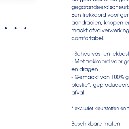
de gele bak of de gele 
gegarandeerd scheurbe
Een trekkoord voor ge
aandraaien, knopen en
maakt afvalverwerking
comfortabel.
- Scheurvast en lekbes
- Met trekkoord voor ge
en dragen
- Gemaakt van 100% g
plastic*, geproduceerd 
afval
* exclusief kleurstoffen e
Beschikbare maten