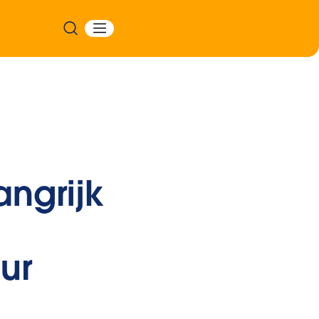
ngrijk
ur