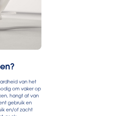
ken?
hardheid van het
 nodig om vaker op
ken, hangt af van
ent gebruik en
uik en/of zacht