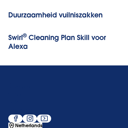
Duurzaamheid vuilniszakken
®
Swirl
Cleaning Plan Skill voor
Alexa
Über uns
Service
Beliebt
Folge uns
Netherlands