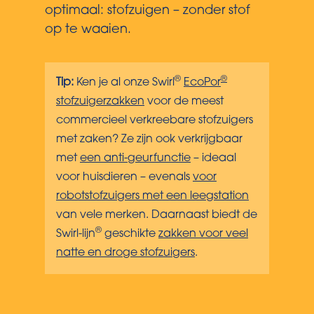
optimaal: stofzuigen – zonder stof
op te waaien.
®
®
Tip:
Ken je al onze Swirl
EcoPor
stofzuigerzakken
voor de meest
commercieel verkreebare stofzuigers
met zaken? Ze zijn ook verkrijgbaar
met
een anti-geurfunctie
– ideaal
voor huisdieren – evenals
voor
robotstofzuigers met een leegstation
van vele merken. Daarnaast biedt de
®
Swirl-lijn
geschikte
zakken voor veel
natte en droge stofzuigers
.