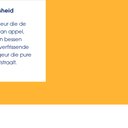
isheid
Lentebries
eur die de
Een bloemige geur die m
van appel,
frisse noot doet denken
en bessen
verkwikkende lucht va
verfrissende
lenteochtend. Ee
eur die pure
aromatische geur di
straalt.
zintuigen wekt.