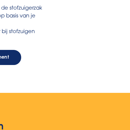
 de stofzuigerzak
op basis van je
 bij stofzuigen
ment
n