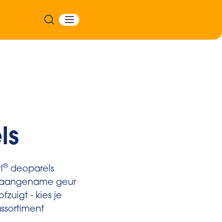
ls
®
l
deoparels
 aangename geur
ofzuigt - kies je
assortiment