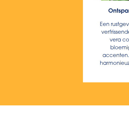
Ontspa
Een rustge
verfrissen
vera c
bloemi
accenten.
harmonieu