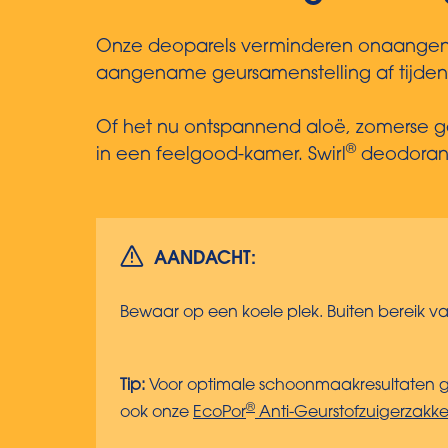
Onze deoparels verminderen onaangenam
aangename geursamenstelling af tijdens 
Of het nu ontspannend aloë, zomerse geu
®
in een feelgood-kamer. Swirl
deodorantp
AANDACHT:
Bewaar op een koele plek. Buiten bereik v
Tip:
Voor optimale schoonmaakresultaten ge
®
ook onze
EcoPor
Anti-Geurstofzuigerzakk