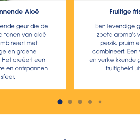
nnende Aloë
Fruitige fr
vende geur die de
Een levendige g
de tonen van aloë
zoete aroma's 
ombineert met
perzik, pruim 
ge en groene
combineert. Een 
 Het creëert een
en verkwikkende g
ze en ontspannen
fruitigheid uit
sfeer.