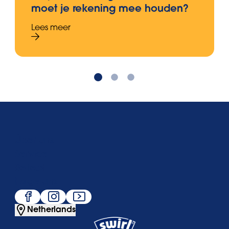
moet je rekening mee houden?
Lees meer
Über uns
Service
Beliebt
Folge uns
Netherlands