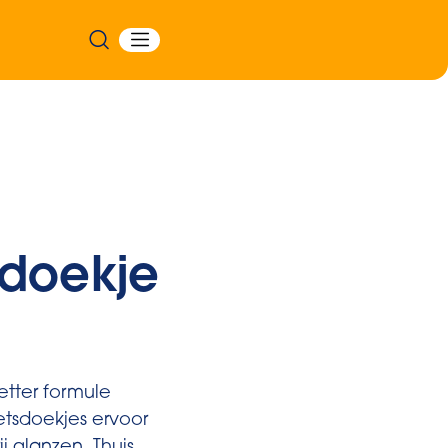
sdoekje
etter formule
etsdoekjes ervoor