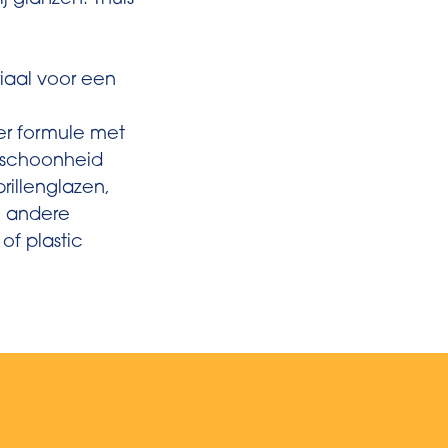
ij glanzen. Thuis
riaal voor een
ter formule met
e schoonheid
brillenglazen,
n andere
of plastic