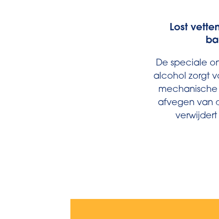
Lost vette
ba
De speciale o
alcohol zorgt vo
mechanische 
afvegen van d
verwijdert