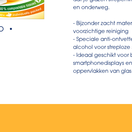
dat je glazen strepenvr
en onderweg.
- Bijzonder zacht mate
voorzichtige reiniging
- Speciale anti-ontvet
alcohol voor streploz
- Ideaal geschikt voor 
smartphonedisplays e
oppervlakken van glas 