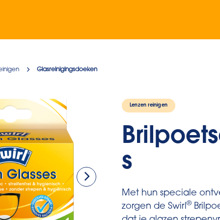
einigen
Glasreinigingsdoeken
Lenzen reinigen
Brilpoet
s
Met hun speciale ontv
®
zorgen de Swirl
Brilpo